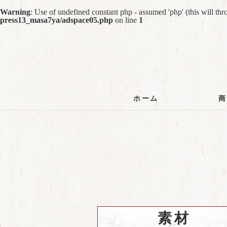
Warning
: Use of undefined constant php - assumed 'php' (this will th
press13_masa7ya/adspace05.php
on line
1
ホーム
素材