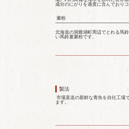
成分のにがりを適度に含んでおりコ
澱粉
北海道の洞爺湖町周辺でとれる馬鈴
い馬鈴薯澱粉です。
製法
市場直送の新鮮な青魚を自社工場
ます。