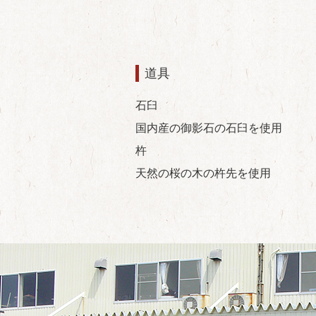
道具
石臼
国内産の御影石の石臼を使用
杵
天然の桜の木の杵先を使用