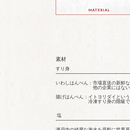
MATERIAL
素材
すり身
いわしはんぺん：市場直送の新鮮な
他の企業にはない政七屋
揚げはんぺん：イトヨリダイという
冷凍すり身の階級で最上級に
塩
瀬戸内の綺麗な海水を原料に世界基